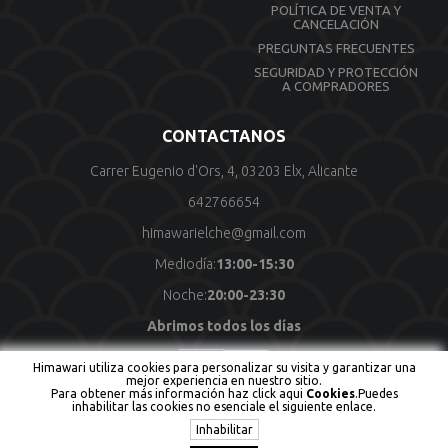
POLÍTICA DE VENTA Y
CANCELACIÓN
PREGUNTAS FRECUENTES
SEGURIDAD Y PROTECCIÓN
A COMPRADORES
CONTACTANOS
Carrer Eugenio d'Ors, 4, 03203 Elx, Alicante
642766654
himawarielche@gmail.com
Mediodía:
13:00-15:30
Noche:
20:00-23:30
Abrimos todos los días
Himawari utiliza cookies para personalizar su visita y garantizar una
mejor experiencia en nuestro sitio.
Para obtener más información haz click aqui
Cookies
.Puedes
Copyright © Himawari Todos los derechos reservados
Powered by
inhabilitar las cookies no esenciale el siguiente enlace.
To Focus Technology Network
Inhabilitar